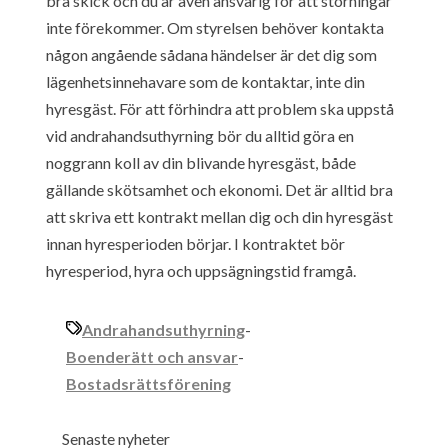
bra skick och du är även ansvarig för att störningar
inte förekommer. Om styrelsen behöver kontakta
någon angående sådana händelser är det dig som
lägenhetsinnehavare som de kontaktar, inte din
hyresgäst. För att förhindra att problem ska uppstå
vid andrahandsuthyrning bör du alltid göra en
noggrann koll av din blivande hyresgäst, både
gällande skötsamhet och ekonomi. Det är alltid bra
att skriva ett kontrakt mellan dig och din hyresgäst
innan hyresperioden börjar. I kontraktet bör
hyresperiod, hyra och uppsägningstid framgå.
Andrahandsuthyrning
-
Boenderätt och ansvar
-
Bostadsrättsförening
Senaste nyheter