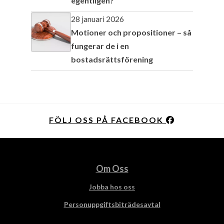
egentligen?
28 januari 2026
Motioner och propositioner – så
fungerar de i en
bostadsrättsförening
FÖLJ OSS PÅ FACEBOOK
Om Oss
Jobba hos oss
Personuppgiftsbiträdesavtal