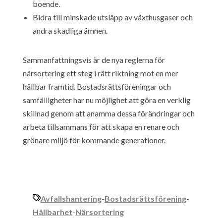
boende.
Bidra till minskade utsläpp av växthusgaser och
andra skadliga ämnen.
Sammanfattningsvis är de nya reglerna för
närsortering ett steg i rätt riktning mot en mer
hållbar framtid. Bostadsrättsföreningar och
samfälligheter har nu möjlighet att göra en verklig
skillnad genom att anamma dessa förändringar och
arbeta tillsammans för att skapa en renare och
grönare miljö för kommande generationer.
Avfallshantering
-
Bostadsrättsförening
-
Hållbarhet
-
Närsortering