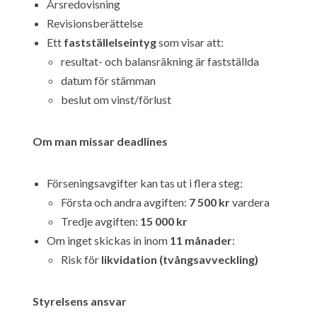
Årsredovisning
Revisionsberättelse
Ett
fastställelseintyg
som visar att:
resultat- och balansräkning är fastställda
datum för stämman
beslut om vinst/förlust
Om man missar deadlines
Förseningsavgifter kan tas ut i flera steg:
Första och andra avgiften:
7 500 kr
vardera
Tredje avgiften:
15 000 kr
Om inget skickas in inom
11 månader
:
Risk för
likvidation (tvångsavveckling)
Styrelsens ansvar