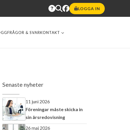
LOGGA IN
OGG
FRÅGOR & SVAR
KONTAKT
Senaste nyheter
11 juni 2026
Föreningar måste skicka in
sin årsredovisning
26 maj 2026