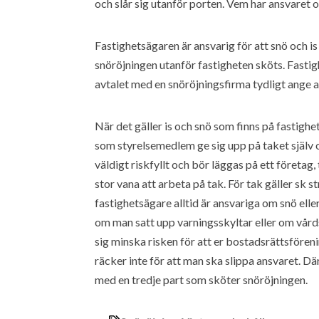
och slår sig utanför porten. Vem har ansvaret 
Fastighetsägaren är ansvarig för att snö och is t
snöröjningen utanför fastigheten sköts. Fasti
avtalet med en snöröjningsfirma tydligt ange a
När det gäller is och snö som finns på fastighe
som styrelsemedlem ge sig upp på taket själv o
väldigt riskfyllt och bör läggas på ett företa
stor vana att arbeta på tak. För tak gäller sk 
fastighetsägare alltid är ansvariga om snö eller
om man satt upp varningsskyltar eller om vårdsl
sig minska risken för att er bostadsrättsföre
räcker inte för att man ska slippa ansvaret. Där
med en tredje part som sköter snöröjningen.