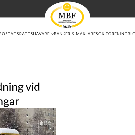
BOSTADSRÄTTSHAVARE
BANKER & MÄKLARE
SÖK FÖRENING
BL
dning vid
ngar