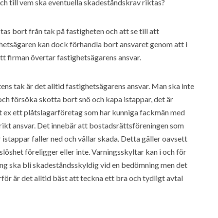
och till vem ska eventuella skadeståndskrav riktas?
as bort från tak på fastigheten och att se till att
ghetsägaren kan dock förhandla bort ansvaret genom att i
tt firman övertar fastighetsägarens ansvar.
tens tak är det alltid fastighetsägarens ansvar. Man ska inte
ch försöka skotta bort snö och kapa istappar, det är
g, t ex ett plåtslagarföretag som har kunniga fackmän med
strikt ansvar. Det innebär att bostadsrättsföreningen som
 istappar faller ned och vållar skada. Detta gäller oavsett
öshet föreligger eller inte. Varningsskyltar kan i och för
ning ska bli skadeståndsskyldig vid en bedömning men det
för är det alltid bäst att teckna ett bra och tydligt avtal