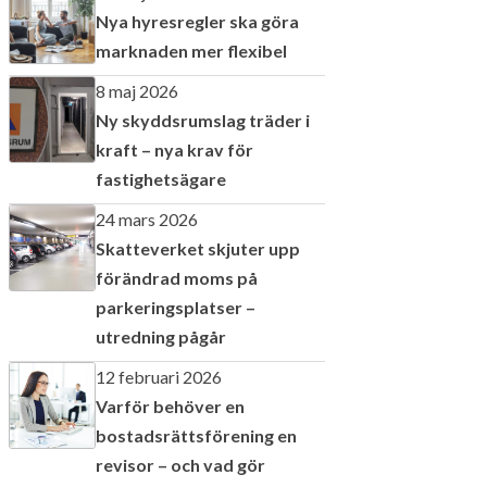
Nya hyresregler ska göra
marknaden mer flexibel
8 maj 2026
Ny skyddsrumslag träder i
kraft – nya krav för
fastighetsägare
24 mars 2026
Skatteverket skjuter upp
förändrad moms på
parkeringsplatser –
utredning pågår
12 februari 2026
Varför behöver en
bostadsrättsförening en
revisor – och vad gör