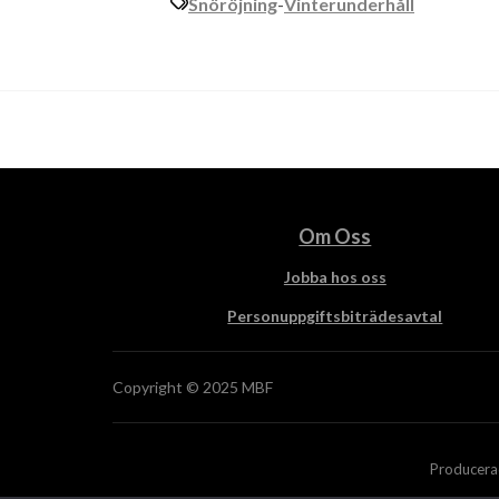
Snöröjning
-
Vinterunderhåll
Om Oss
Jobba hos oss
Personuppgiftsbiträdesavtal
Copyright © 2025 MBF
Producera