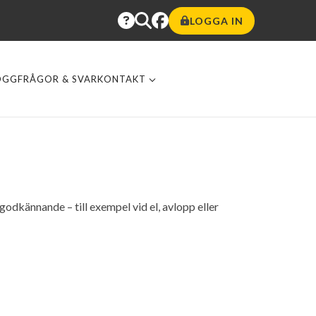
LOGGA IN
OGG
FRÅGOR & SVAR
KONTAKT
godkännande – till exempel vid el, avlopp eller