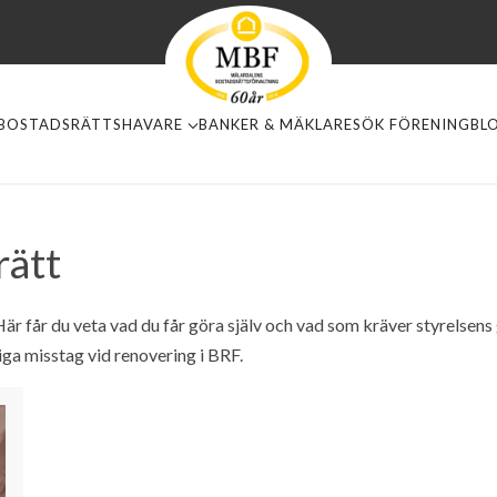
BOSTADSRÄTTSHAVARE
BANKER & MÄKLARE
SÖK FÖRENING
BL
rätt
Här får du veta vad du får göra själv och vad som kräver styrelsens 
liga misstag vid renovering i BRF.