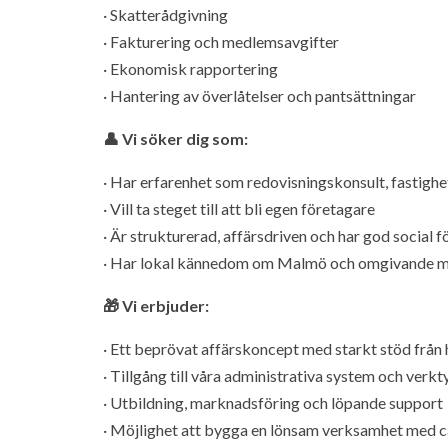
· Skatterådgivning
· Fakturering och medlemsavgifter
· Ekonomisk rapportering
· Hantering av överlåtelser och pantsättningar
👤 Vi söker dig som:
· Har erfarenhet som redovisningskonsult, fastigh
· Vill ta steget till att bli egen företagare
· Är strukturerad, affärsdriven och har god social 
· Har lokal kännedom om Malmö och omgivande 
🎁 Vi erbjuder:
· Ett beprövat affärskoncept med starkt stöd frå
· Tillgång till våra administrativa system och verkt
· Utbildning, marknadsföring och löpande support
· Möjlighet att bygga en lönsam verksamhet med c