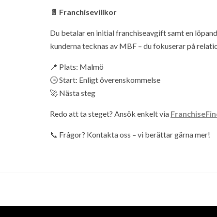
📄 Franchisevillkor
Du betalar en initial franchiseavgift samt en löpan
kunderna tecknas av MBF – du fokuserar på relation
📍 Plats: Malmö
🕒 Start: Enligt överenskommelse
🚀 Nästa steg
Redo att ta steget? Ansök enkelt via
FranchiseFin
📞 Frågor? Kontakta oss – vi berättar gärna mer!