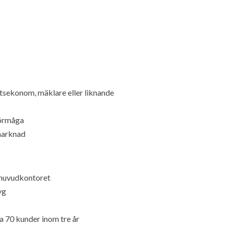
etsekonom, mäklare eller liknande
förmåga
marknad
n huvudkontoret
yg
a 70 kunder inom tre år