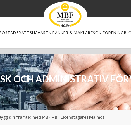
BOSTADSRÄTTSHAVARE
BANKER & MÄKLARE
SÖK FÖRENING
BL
SK OCH ADMINISTRATIV FÖR
Bygg din framtid med MBF – Bli Licenstagare i Malmö!