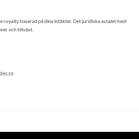
de royalty baserad på dina intäkter. Det juridiska avtalet med
er och tillväxt.
der.se